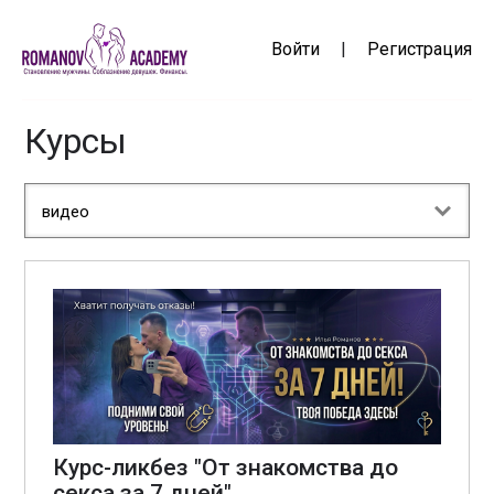
Войти
|
Регистрация
Курсы
видео
Курс-ликбез "От знакомства до
секса за 7 дней"